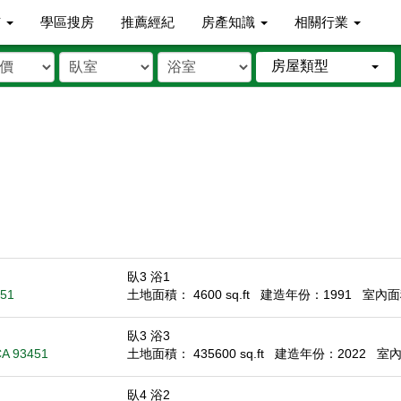
市
學區搜房
推薦經紀
房產知識
相關行業
房屋類型
臥3 浴1
451
土地面積： 4600 sq.ft
建造年份：1991
室內面積
臥3 浴3
CA 93451
土地面積： 435600 sq.ft
建造年份：2022
室內面
臥4 浴2