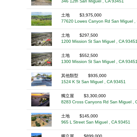
346 12th San Miguel , CA 93451
土地
$3,975,000
77620 Lowes Canyon Rd San Miguel ,
土地
$297,500
1200 Mission St San Miguel , CA 9345
土地
$552,500
1300 Mission St San Miguel , CA 9345
其他類型
$935,000
1524 K St San Miguel , CA 93451
獨立屋
$3,300,000
8283 Cross Canyons Rd San Miguel , 
土地
$145,000
965 L Street San Miguel , CA 93451
獨立屋
$899,000