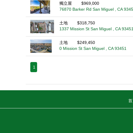
獨立屋
$969,000
76870 Barker Rd San Miguel , CA 934
土地
$318,750
1337 Mission St San Miguel , CA 9345
土地
$249,450
0 Mission St San Miguel , CA 93451
1
首