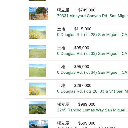
獨立屋
$749,000
70331 Vineyard Canyon Rd. San Migue
土地
$115,000
0 Douglas Rd. (lot 28) San Miguel , C
土地
$95,000
0 Douglas Rd. (lot 33) San Miguel , C
土地
$95,000
0 Douglas Rd. (lot 34) San Miguel , C
土地
$287,000
0 Douglas Rd. (lots 28, 33 & 34) San M
獨立屋
$989,000
2245 Rancho Lomas Way San Miguel ,
獨立屋
$599,000