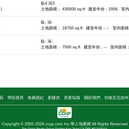
臥4 浴3
51
土地面積： 435600 sq.ft
建造年份：2006
室內面
臥- 浴-
1
土地面積： 18750 sq.ft
建造年份：--
室內面積： 
臥- 浴-
土地面積： 7500 sq.ft
建造年份：--
室內面積： -
頁
學區搜房
推薦經紀
新建房
房產知識
關於我們
切換至北加
Copyright © 2005-2026 ccyp.com Inc.華人地產網 All Rights Reserved
The Onion Realty Group Gorden Kao Team CA DRE #01849444