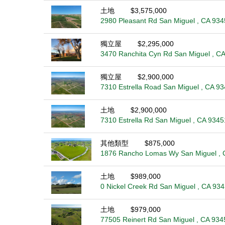
土地
$3,575,000
2980 Pleasant Rd San Miguel , CA 934
獨立屋
$2,295,000
3470 Ranchita Cyn Rd San Miguel , C
獨立屋
$2,900,000
7310 Estrella Road San Miguel , CA 9
土地
$2,900,000
7310 Estrella Rd San Miguel , CA 9345
其他類型
$875,000
1876 Rancho Lomas Wy San Miguel , 
土地
$989,000
0 Nickel Creek Rd San Miguel , CA 93
土地
$979,000
77505 Reinert Rd San Miguel , CA 934