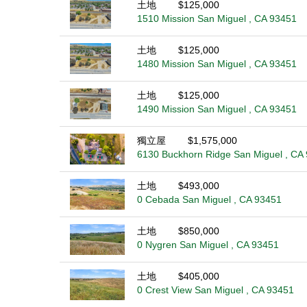
土地
$125,000
1510 Mission San Miguel , CA 93451
土地
$125,000
1480 Mission San Miguel , CA 93451
土地
$125,000
1490 Mission San Miguel , CA 93451
獨立屋
$1,575,000
6130 Buckhorn Ridge San Miguel , CA
土地
$493,000
0 Cebada San Miguel , CA 93451
土地
$850,000
0 Nygren San Miguel , CA 93451
土地
$405,000
0 Crest View San Miguel , CA 93451