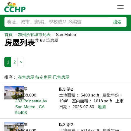
Toggl
navig
搜索
首頁
--
加州所有城市列表
--
San Mateo
共
68
筆房屋
房屋列表
1
2
>
排序：
在售房屋
待定房屋
已售房屋
獨立屋
臥3 浴2
$1,888,000
土地面積： 5400 sq.ft
建造年份：
233 Poinsettia Av
1948
室內面積： 1618 sq.ft
上市
San Mateo , CA
日期： 2026-07-30
地圖
94403
獨立屋
臥3 浴2
$1,849,000
土地面積： 5714 sq.ft
建造年份：