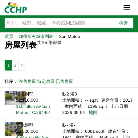
Toggl
navig
搜索
首頁
--
加州所有城市列表
--
San Mateo
共
95
筆房屋
房屋列表
1
2
>
排序：
在售房屋
待定房屋
已售房屋
聯排別墅
臥2 浴3
$1,118,000
土地面積： -- sq.ft
建造年份：2017
110 Tilton Av San
室內面積： 1195 sq.ft
上市日期：
Mateo , CA 94401
2026-08-04
地圖
其他類型
臥- 浴-
$2,328,000
土地面積： 6881 sq.ft
建造年份：
4 Warren Rd San
1941
室內面積： 3450 sq.ft
上市