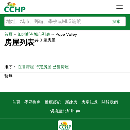
Toggl
navig
搜索
首頁
--
加州所有城市列表
--
Pope Valley
共
0
筆房屋
房屋列表
排序：
在售房屋
待定房屋
已售房屋
暫無
首頁
學區搜房
推薦經紀
新建房
房產知識
關於我們
切換至北加州