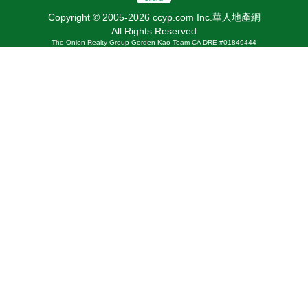
Copyright © 2005-2026 ccyp.com Inc.華人地產網
All Rights Reserved
The Onion Realty Group Gorden Kao Team CA DRE #01849444