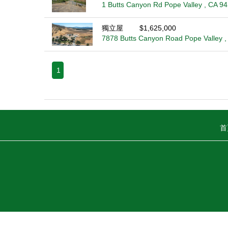
1 Butts Canyon Rd Pope Valley , CA 9
獨立屋
$1,625,000
7878 Butts Canyon Road Pope Valley 
1
首