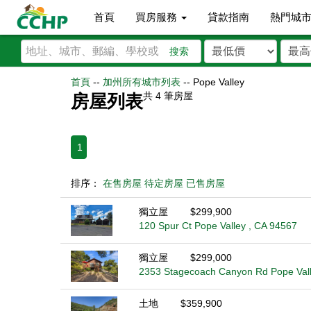
首頁
買房服務
貸款指南
熱門城
搜索
首頁
--
加州所有城市列表
--
Pope Valley
共
4
筆房屋
房屋列表
1
排序：
在售房屋
待定房屋
已售房屋
獨立屋
$299,900
120 Spur Ct Pope Valley , CA 94567
獨立屋
$299,000
2353 Stagecoach Canyon Rd Pope Vall
土地
$359,900