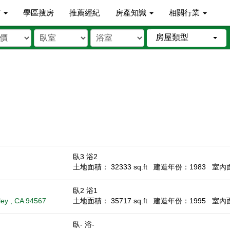
市
學區搜房
推薦經紀
房產知識
相關行業
房屋類型
臥3 浴2
土地面積： 32333 sq.ft
建造年份：1983
室內面積
臥2 浴1
ey , CA 94567
土地面積： 35717 sq.ft
建造年份：1995
室內面積
臥- 浴-