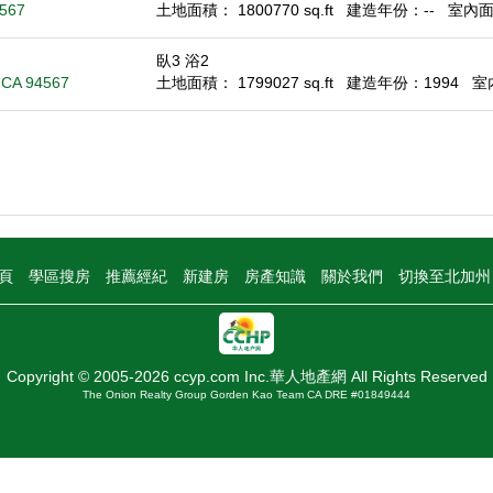
4567
土地面積： 1800770 sq.ft
建造年份：--
室內面積
臥3 浴2
, CA 94567
土地面積： 1799027 sq.ft
建造年份：1994
室內
頁
學區搜房
推薦經紀
新建房
房產知識
關於我們
切換至北加
Copyright © 2005-2026 ccyp.com Inc.華人地產網 All Rights Reserved
The Onion Realty Group Gorden Kao Team CA DRE #01849444