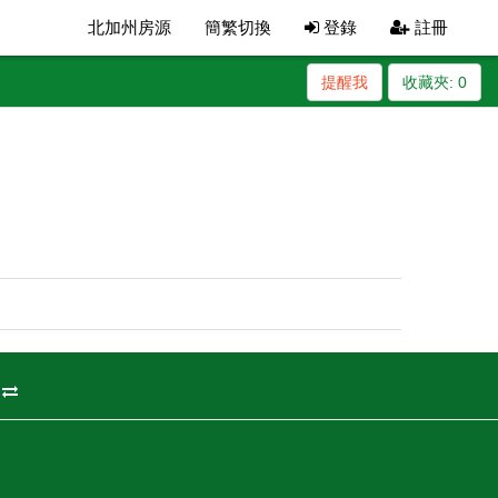
北加州房源
簡繁切換
登錄
註冊
提醒我
收藏夾:
0
州