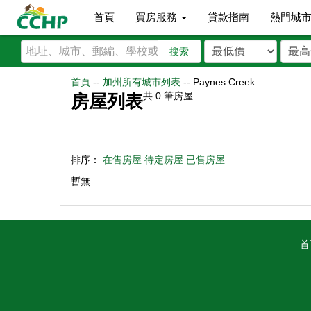
首頁
買房服務
貸款指南
熱門城
搜索
首頁
--
加州所有城市列表
--
Paynes Creek
共
0
筆房屋
房屋列表
排序：
在售房屋
待定房屋
已售房屋
暫無
首