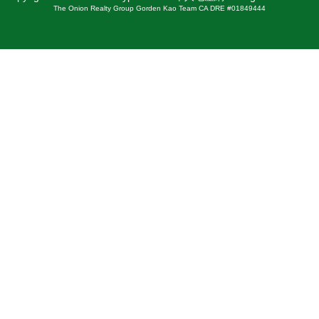
The Onion Realty Group Gorden Kao Team CA DRE #01849444