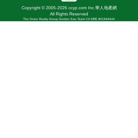
Copyright © 2005-2026 ccyp.com Inc.華人地產網
All Rights Reserved
The Onion Realty Group Gorden Kao Team CA DRE #01849444