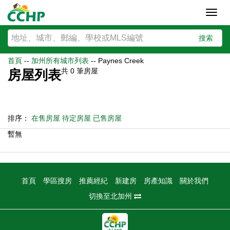
Toggl
navig
搜索
首頁
--
加州所有城市列表
--
Paynes Creek
共
0
筆房屋
房屋列表
排序：
在售房屋
待定房屋
已售房屋
暫無
首頁
學區搜房
推薦經紀
新建房
房產知識
關於我們
切換至北加州