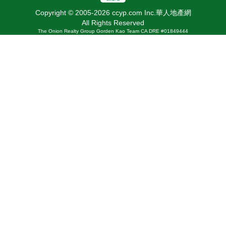
Copyright © 2005-2026 ccyp.com Inc.華人地產網
All Rights Reserved
The Onion Realty Group Gorden Kao Team CA DRE #01849444