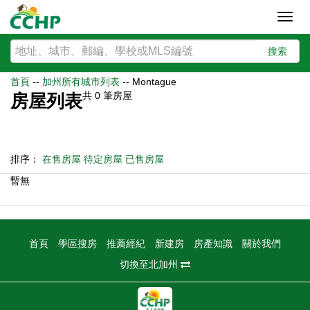
Toggl
navig
搜索
首頁
--
加州所有城市列表
--
Montague
共
0
筆房屋
房屋列表
排序：
在售房屋
待定房屋
已售房屋
暫無
首頁
學區搜房
推薦經紀
新建房
房產知識
關於我們
切換至北加州