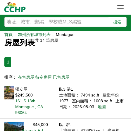
Toggl
navig
搜索
首頁
--
加州所有城市列表
--
Montague
共
14
筆房屋
房屋列表
1
排序：
在售房屋
待定房屋
已售房屋
獨立屋
臥3 浴1
$249,500
土地面積： 7494 sq.ft
建造年份：
161 S 13th
1977
室內面積： 1008 sq.ft
上市
Montague , CA
日期： 2026-08-03
地圖
96064
土地
$45,000
臥- 浴-
0 Tablerock Rd
土地面積： 413820 sq.ft
建造年