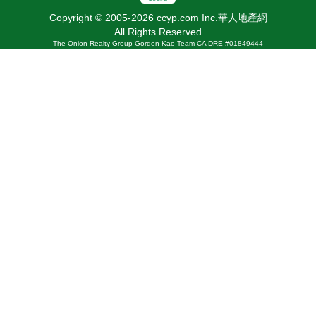
Copyright © 2005-2026 ccyp.com Inc.華人地產網
All Rights Reserved
The Onion Realty Group Gorden Kao Team CA DRE #01849444