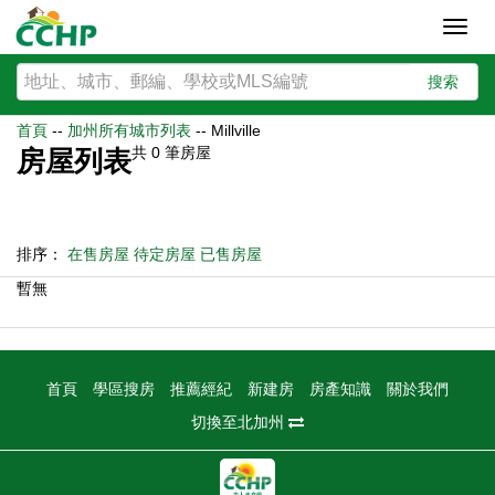
Toggl
navig
搜索
首頁
--
加州所有城市列表
--
Millville
共
0
筆房屋
房屋列表
排序：
在售房屋
待定房屋
已售房屋
暫無
首頁
學區搜房
推薦經紀
新建房
房產知識
關於我們
切換至北加州