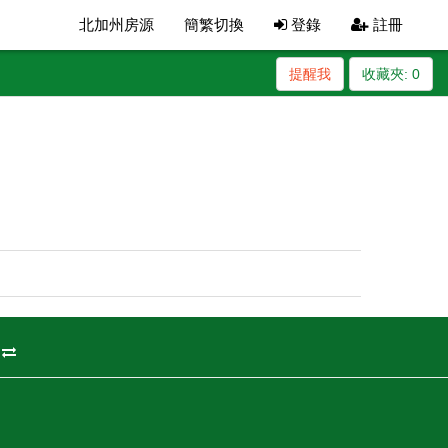
北加州房源
簡繁切換
登錄
註冊
提醒我
收藏夾:
0
州