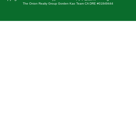
The Onion Realty Group Gorden Kao Team CA DRE #01849444