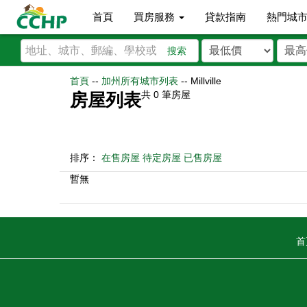
首頁
買房服務
貸款指南
熱門城
搜索
首頁
--
加州所有城市列表
--
Millville
共
0
筆房屋
房屋列表
排序：
在售房屋
待定房屋
已售房屋
暫無
首