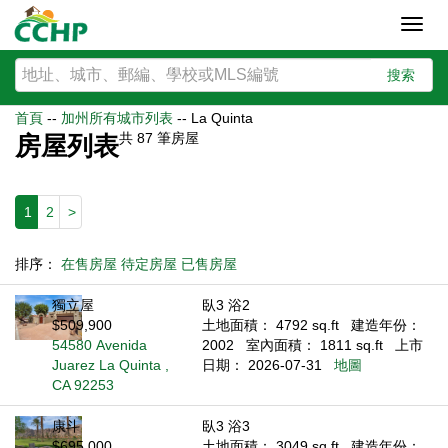
Toggl
navig
搜索
首頁
--
加州所有城市列表
--
La Quinta
共
87
筆房屋
房屋列表
1
2
>
排序：
在售房屋
待定房屋
已售房屋
獨立屋
臥3 浴2
$509,900
土地面積： 4792 sq.ft
建造年份：
54580 Avenida
2002
室內面積： 1811 sq.ft
上市
Juarez La Quinta ,
日期： 2026-07-31
地圖
CA 92253
康斗
臥3 浴3
$695,000
土地面積： 3049 sq.ft
建造年份：