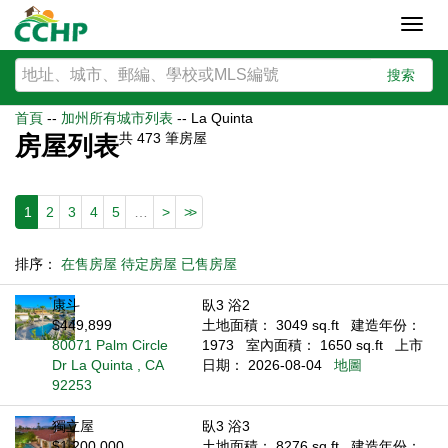
Toggl
navig
搜索
首頁
--
加州所有城市列表
--
La Quinta
共
473
筆房屋
房屋列表
1
2
3
4
5
…
>
>>
排序：
在售房屋
待定房屋
已售房屋
康斗
臥3 浴2
$449,899
土地面積： 3049 sq.ft
建造年份：
80071 Palm Circle
1973
室內面積： 1650 sq.ft
上市
Dr La Quinta , CA
日期： 2026-08-04
地圖
92253
獨立屋
臥3 浴3
$1,200,000
土地面積： 8276 sq.ft
建造年份：