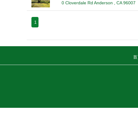
0 Cloverdale Rd Anderson , CA 96007
1
首