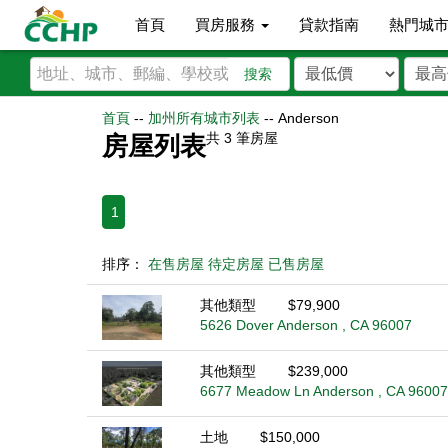
首頁
買房服務
貸款指南
熱門城
搜索
首頁
--
加州所有城市列表
--
Anderson
共
3
筆房屋
房屋列表
1
排序：
在售房屋
待定房屋
已售房屋
其他類型
$79,900
5626 Dover Anderson , CA 96007
其他類型
$239,000
6677 Meadow Ln Anderson , CA 96007
土地
$150,000