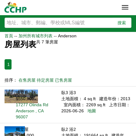
Toggl
navig
搜索
首頁
--
加州所有城市列表
--
Anderson
共
7
筆房屋
房屋列表
1
排序：
在售房屋
待定房屋
已售房屋
獨立屋
臥3 浴3
$550,000
土地面積： 4 sq.ft
建造年份：2013
17277 Olinda Rd
室內面積： 2269 sq.ft
上市日期：
Anderson , CA
2026-06-26
地圖
96007
獨立屋
臥2 浴2
$295,000
土地面積： 191664 sq.ft
建造年