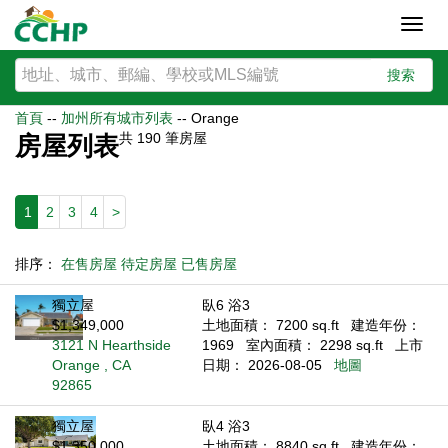
Toggl
navig
搜索
首頁
--
加州所有城市列表
--
Orange
共
190
筆房屋
房屋列表
1
2
3
4
>
排序：
在售房屋
待定房屋
已售房屋
獨立屋
臥6 浴3
$1,349,000
土地面積： 7200 sq.ft
建造年份：
3121 N Hearthside
1969
室內面積： 2298 sq.ft
上市
Orange , CA
日期： 2026-08-05
地圖
92865
獨立屋
臥4 浴3
$1,350,000
土地面積： 8840 sq.ft
建造年份：