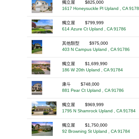
獨立屋
$825,000
1617 Honeysuckle Pl Upland , CA 917
獨立屋
$799,999
614 Azure Ct Upland , CA 91786
其他類型
$975,000
403 N Campus Upland , CA 91786
獨立屋
$1,699,990
186 W 20th Upland , CA 91784
康斗
$748,000
881 Pear Ct Upland , CA 91786
獨立屋
$969,999
1795 N Shamrock Upland , CA 91784
獨立屋
$1,750,000
92 Browning St Upland , CA 91784