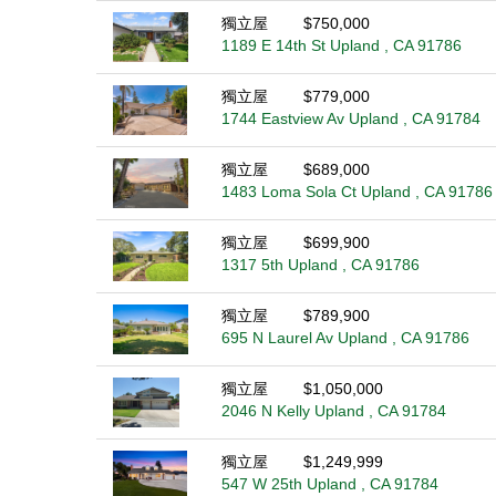
獨立屋
$750,000
1189 E 14th St Upland , CA 91786
獨立屋
$779,000
1744 Eastview Av Upland , CA 91784
獨立屋
$689,000
1483 Loma Sola Ct Upland , CA 91786
獨立屋
$699,900
1317 5th Upland , CA 91786
獨立屋
$789,900
695 N Laurel Av Upland , CA 91786
獨立屋
$1,050,000
2046 N Kelly Upland , CA 91784
獨立屋
$1,249,999
547 W 25th Upland , CA 91784