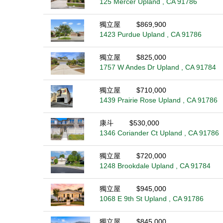
125 Mercer Upland , CA 91786
獨立屋
$869,900
1423 Purdue Upland , CA 91786
獨立屋
$825,000
1757 W Andes Dr Upland , CA 91784
獨立屋
$710,000
1439 Prairie Rose Upland , CA 91786
康斗
$530,000
1346 Coriander Ct Upland , CA 91786
獨立屋
$720,000
1248 Brookdale Upland , CA 91784
獨立屋
$945,000
1068 E 9th St Upland , CA 91786
獨立屋
$845,000