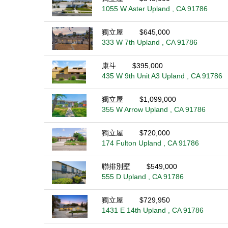
1055 W Aster Upland , CA 91786
獨立屋
$645,000
333 W 7th Upland , CA 91786
康斗
$395,000
435 W 9th Unit A3 Upland , CA 91786
獨立屋
$1,099,000
355 W Arrow Upland , CA 91786
獨立屋
$720,000
174 Fulton Upland , CA 91786
聯排別墅
$549,000
555 D Upland , CA 91786
獨立屋
$729,950
1431 E 14th Upland , CA 91786