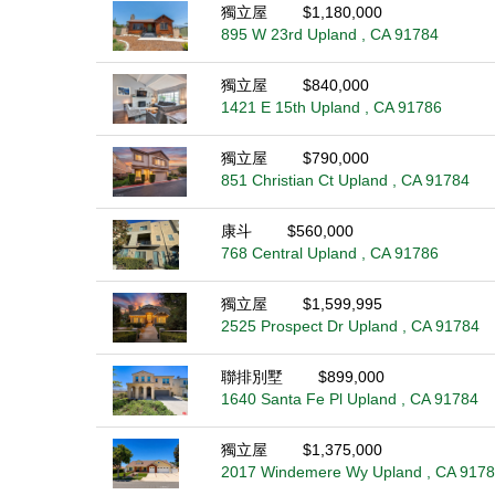
獨立屋
$1,180,000
895 W 23rd Upland , CA 91784
獨立屋
$840,000
1421 E 15th Upland , CA 91786
獨立屋
$790,000
851 Christian Ct Upland , CA 91784
康斗
$560,000
768 Central Upland , CA 91786
獨立屋
$1,599,995
2525 Prospect Dr Upland , CA 91784
聯排別墅
$899,000
1640 Santa Fe Pl Upland , CA 91784
獨立屋
$1,375,000
2017 Windemere Wy Upland , CA 917