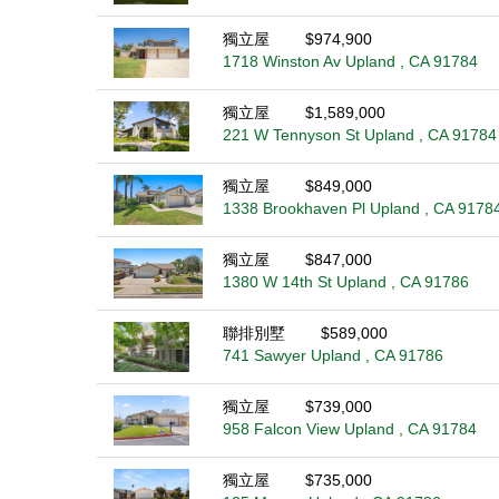
獨立屋
$974,900
1718 Winston Av Upland , CA 91784
獨立屋
$1,589,000
221 W Tennyson St Upland , CA 91784
獨立屋
$849,000
1338 Brookhaven Pl Upland , CA 9178
獨立屋
$847,000
1380 W 14th St Upland , CA 91786
聯排別墅
$589,000
741 Sawyer Upland , CA 91786
獨立屋
$739,000
958 Falcon View Upland , CA 91784
獨立屋
$735,000