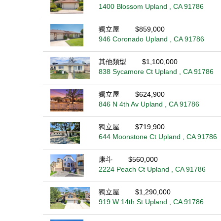
1400 Blossom Upland , CA 91786
獨立屋
$859,000
946 Coronado Upland , CA 91786
其他類型
$1,100,000
838 Sycamore Ct Upland , CA 91786
獨立屋
$624,900
846 N 4th Av Upland , CA 91786
獨立屋
$719,900
644 Moonstone Ct Upland , CA 91786
康斗
$560,000
2224 Peach Ct Upland , CA 91786
獨立屋
$1,290,000
919 W 14th St Upland , CA 91786