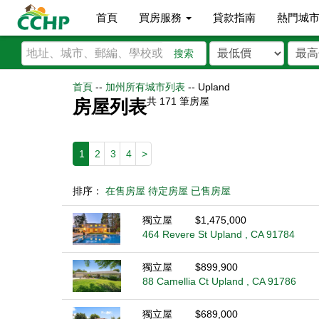
首頁
買房服務
貸款指南
熱門城
搜索
首頁
--
加州所有城市列表
--
Upland
共
171
筆房屋
房屋列表
1
2
3
4
>
排序：
在售房屋
待定房屋
已售房屋
獨立屋
$1,475,000
464 Revere St Upland , CA 91784
獨立屋
$899,900
88 Camellia Ct Upland , CA 91786
獨立屋
$689,000