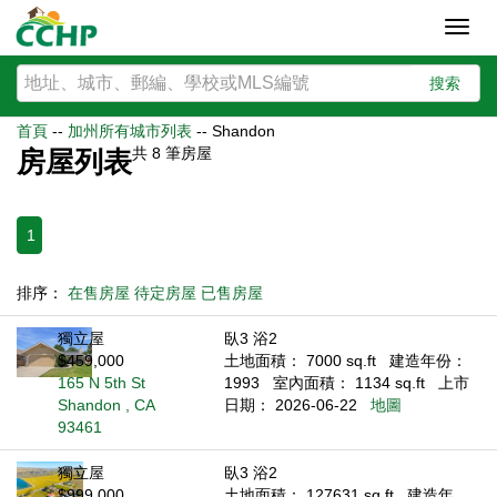
Toggl
navig
搜索
首頁
--
加州所有城市列表
--
Shandon
共
8
筆房屋
房屋列表
1
排序：
在售房屋
待定房屋
已售房屋
獨立屋
臥3 浴2
$459,000
土地面積： 7000 sq.ft
建造年份：
165 N 5th St
1993
室內面積： 1134 sq.ft
上市
Shandon , CA
日期： 2026-06-22
地圖
93461
獨立屋
臥3 浴2
$999,000
土地面積： 127631 sq.ft
建造年