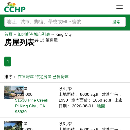
Toggl
navig
搜索
首頁
--
加州所有城市列表
--
King City
共
13
筆房屋
房屋列表
1
排序：
在售房屋
待定房屋
已售房屋
獨立屋
臥4 浴2
$639,000
土地面積： 8000 sq.ft
建造年份：
51530 Pine Creek
1990
室內面積： 1868 sq.ft
上市
Pl King City , CA
日期： 2026-08-01
地圖
93930
獨立屋
臥3 浴2
$560,000
土地面積： 6000 sq.ft
建造年份：