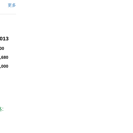
er
更多
story of
clude:
roperty
taker
,013
ttage
ntial
00
,680
,000
文描述
: