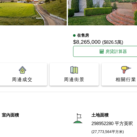
在售房
$8,265,000
($826.5萬)
房貸計算器
周邊成交
周邊街景
相關行業
室內面積
土地面積
298952280 平方英呎
(27,773,564平方米)