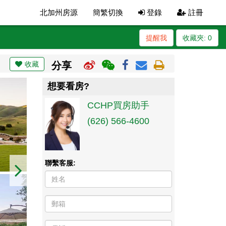
北加州房源
簡繁切換
登錄
註冊
提醒我
收藏夾:
0
收藏
分享
想要看房?
CCHP買房助手
(626) 566-4600
聯繫客服: