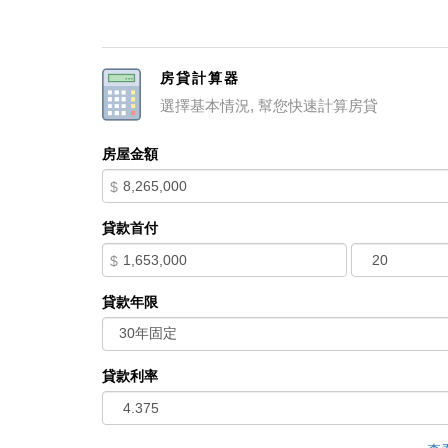
compelling combination of productive irrigated farmla
resources, the ranch is a standout opportunity in Calif
stewardship, this property is both a working operation
房貸計算器
6,863Â± acres in Monterey & San Benito Counties In 
選擇基本情況, 幫您快速計算房貸
Water sources: two wells, springs, San Lorenzo Cre
home with a detached 800 SF 4-car garage 1,200 SF 
房屋金額
with separate location and utilities Horseback riding, 
$
Main Ranch in the Williamson Act
貸款首付
$
貸款年限
貸款利率