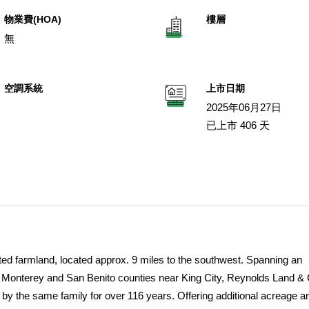
物業費(HOA)
樓層
無
空調系統
上市日期
2025年06月27日
已上市 406 天
ted farmland, located approx. 9 miles to the southwest. Spanning an
f Monterey and San Benito counties near King City, Reynolds Land & 
 by the same family for over 116 years. Offering additional acreage a