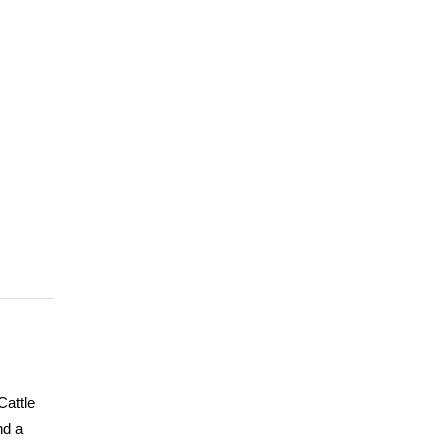
Cattle
nd a