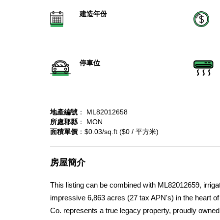
建造年份
停車位
地產編號
： ML82012658
所處郡縣
： MON
面積單價
：$0.03/sq.ft ($0 / 平方米)
房屋簡介
This listing can be combined with ML82012659, irriga
impressive 6,863 acres (27 tax APN's) in the heart o
Co. represents a true legacy property, proudly owned