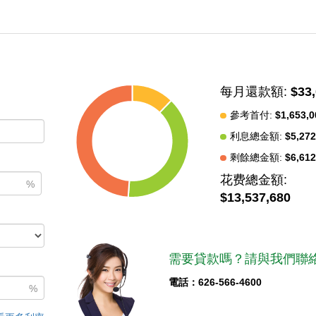
nd (under separate listing), expansive grazing land, and abundant wat
ornia's Central Coast region. With deep agricultural roots and a rich hi
 and a long-term investment in land, water, and heritage. Highlights in
the same family for over 116 years Rare large-scale Central Coast p
ek Income-producing cattle lease 2,368 SF main home 1,533 SF care
每月還款額:
$33
mobile home Large 4,410 SF Barn and outbuildings Quaint spring co
ATVing, hiking Hunting: elk, deer, pigs, quail, coyote Conservation pote
參考首付:
$1,653,0
利息總金額:
$5,272
剩餘總金額:
$6,612
中
花费總金額:
%
$13,537,680
需要貸款嗎？請與我們聯絡
電話：626-566-4600
%