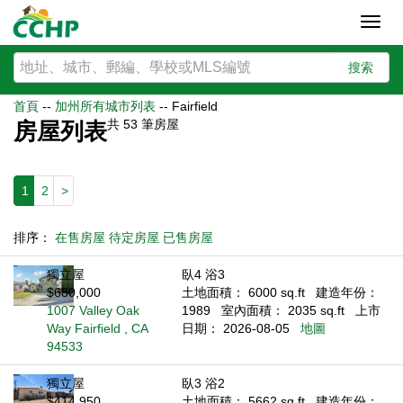
Toggl
navig
搜索
首頁
--
加州所有城市列表
--
Fairfield
共
53
筆房屋
房屋列表
1
2
>
排序：
在售房屋
待定房屋
已售房屋
獨立屋
臥4 浴3
$680,000
土地面積： 6000 sq.ft
建造年份：
1007 Valley Oak
1989
室內面積： 2035 sq.ft
上市
Way Fairfield , CA
日期： 2026-08-05
地圖
94533
獨立屋
臥3 浴2
$414,950
土地面積： 5662 sq.ft
建造年份：