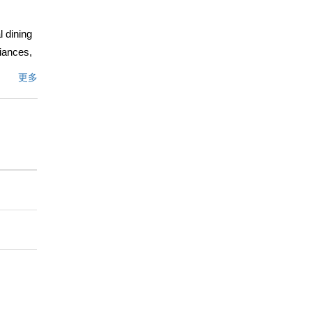
l dining
liances,
main
更多
ppointed
 home.
 adds
table
文描述