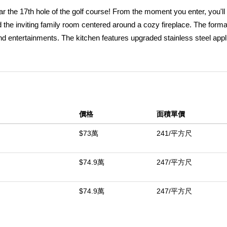
 the 17th hole of the golf course! From the moment you enter, you'll
d the inviting family room centered around a cozy fireplace. The forma
nd entertainments. The kitchen features upgraded stainless steel app
combining style and functionality. A full bedroom and bathroom on the 
irs, the spacious primary suite, complemented by an additional well-a
a versatile space, perfect for entertaining, relaxing, or working from
 designed for enjoyment spacious detached three-car tandem garage
dining, and entertainment, this home offers both luxury and an unbea
價格
面積單價
$73萬
241/平方尺
中
$74.9萬
247/平方尺
$74.9萬
247/平方尺