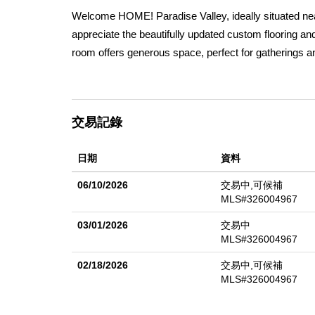
Welcome HOME! Paradise Valley, ideally situated near
appreciate the beautifully updated custom flooring an
room offers generous space, perfect for gatherings a
granite countertops, elegant under-cabinet lighting, 
level provide a comfortable retreat for guests. Upsta
guest bedroom. The expansive loft upstairs serves as 
交易記錄
Step outside to a meticulously landscaped backyard
exceptional convenience. Located close to shopping, 
日期
資料
location. A must see!
06/10/2026
交易中,可候補
MLS#326004967
03/01/2026
交易中
MLS#326004967
02/18/2026
交易中,可候補
MLS#326004967