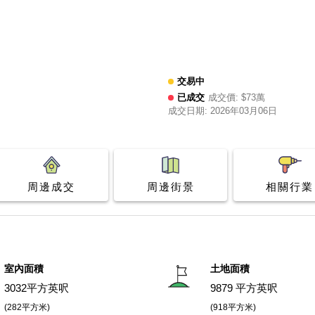
交易中
已成交
成交價: $73萬
成交日期: 2026年03月06日
周邊成交
周邊街景
相關行業
室內面積
土地面積
3032平方英呎
9879 平方英呎
(282平方米)
(918平方米)