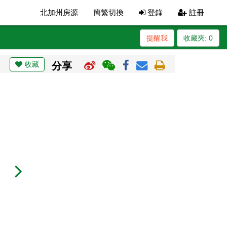
北加州房源
簡繁切換
登錄
註冊
提醒我
收藏夾:
0
收藏
分享