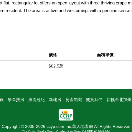
flat, rectangular lot offers an open layout with three thriving crape my
ure resident. The area is active and welcoming, with a genuine sense 
l parks, nearby hiking trails, and the shops and restaurants that mak
esign something intentional in an established neighborhood with many
all around. This was once the site of a two story four-bedroom, two-ba
with a detached garage and basement. With Phase 2 debris removal co
e property is being sold as land only.
價格
面積單價
中
$62.5萬
頁
學區搜房
推薦經紀
新建房
房產知識
關於我們
切換至北加
Copyright © 2005-2026 ccyp.com Inc.華人地產網 All Rights Reserved
The Onion Realty Group Gorden Kao Team CA DRE #01849444