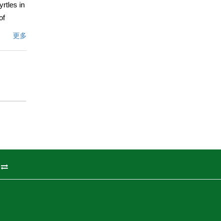
rtles in
of
e this
更多
 occupied
throom
mplete,
文描述
州