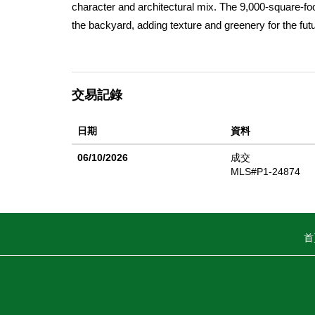
character and architectural mix. The 9,000-square-foot 
the backyard, adding texture and greenery for the fut
community. The location provides easy access to loca
part of Altadena so well loved. This is a chance to d
standing structures, space to build, and inspiration 
交易記錄
home with 1,938 square feet of living space, along 
the land is cleared and ready for what comes next. Th
日期
資料
06/10/2026
成交
MLS#P1-24874
首