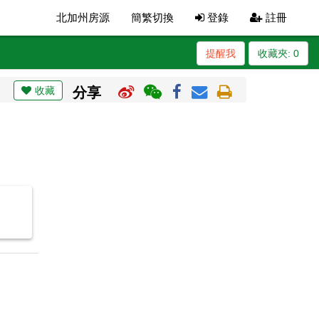
北加州房源
簡繁切換
登錄
註冊
提醒我
收藏夾:
0
收藏
分享