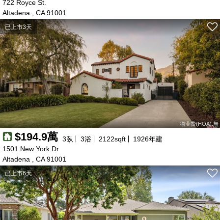
722 Royce St.
Altadena , CA 91001
已上市3天
110萬
220萬
220萬
170萬
70萬
168萬
25萬
178萬
43萬
80萬
70萬
170萬
99萬
120萬
230萬
85萬
75萬
80萬
170萬
240萬
50萬
120萬
120萬
58萬
200萬
150萬
75萬
78萬
90萬
120萬
64萬
245萬
200萬
200萬
85萬
178萬
169萬
46萬
70萬
70萬
17萬
170萬
165萬
69萬
98萬
60萬
299萬
200萬
140萬
58萬
99萬
75萬
154萬
69萬
57萬
540萬
515萬
123萬
129萬
150萬
400萬
180萬
75萬
144萬
140萬
100萬
150萬
67萬
160萬
90萬
295萬
88萬
150萬
96萬
70萬
80萬
90萬
222萬
190萬
153萬
135萬
72萬
150萬
55萬
115萬
125萬
150萬
274萬
170萬
140萬
195萬
110萬
物业费(HOA):無
$194.9萬
3
臥
3
浴
2122
sqft
1926
年建
1501 New York Dr
Altadena , CA 91001
已上市6天