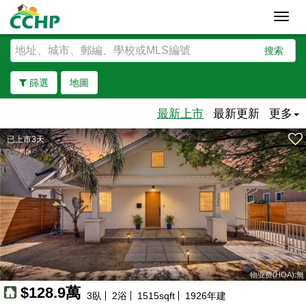
Toggl
navig
搜索
篩選
地圖
最新上市
最新更新
更多
已上市3天
去除邊界
物业费(HOA):無
$128.9萬
3
臥
2
浴
1515
sqft
1926
年建