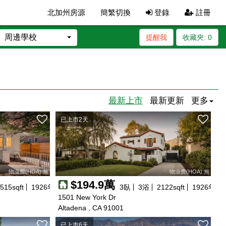
北加州房源
簡繁切換
登錄
註冊
周邊學校
提醒我
收藏夾:
0
最新上市
最新更新
更多
已上市2天
物业费(HOA):無
物业费(HOA):無
$194.9萬
515
sqft
1926
年建
3
臥
3
浴
2122
sqft
1926
年建
1501 New York Dr
Altadena , CA 91001
已上市6天