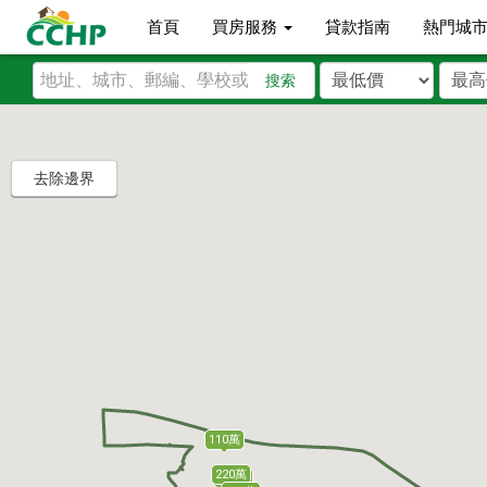
首頁
買房服務
貸款指南
熱門城
搜索
去除邊界
110萬
220萬
220萬