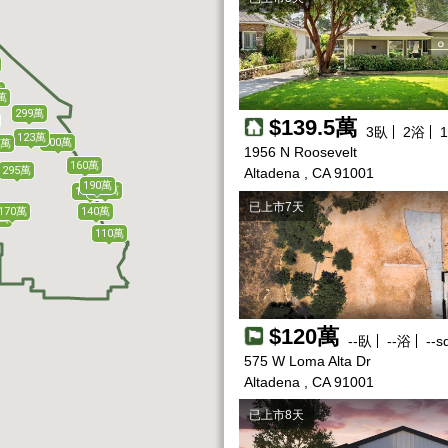
萬
萬
299萬
$139.5萬
3
臥
2
浴
1
123萬
400萬
0萬
1956 N Roosevelt
160萬
295萬
Altadena , CA 91001
190萬
153萬
135萬
已上市7天
170萬
140萬
5萬
110萬
$120萬
--
臥
--
浴
--
sq
575 W Loma Alta Dr
Altadena , CA 91001
已上市8天