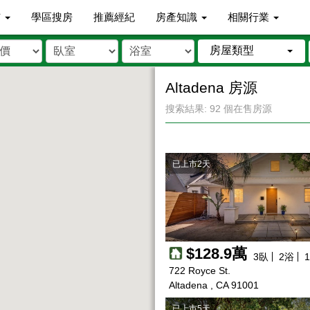
市
學區搜房
推薦經紀
房產知識
相關行業
房屋類型
Altadena 房源
搜索結果: 92 個在售房源
已上市2天
$128.9萬
3
臥
2
浴
1
722 Royce St.
Altadena , CA 91001
已上市5天