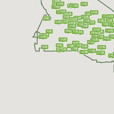
170萬
70萬
168萬
25萬
178萬
43萬
80萬
70萬
170萬
99萬
120萬
240萬
75萬
80萬
170萬
240萬
50萬
120萬
120萬
58萬
200萬
150萬
75萬
78萬
90萬
120萬
64萬
245萬
200萬
200萬
85
178萬
169萬
46萬
70萬
70萬
17
170萬
165萬
69萬
98萬
60萬
200萬
140萬
58萬
99萬
75萬
154萬
69萬
57萬
540萬
515萬
129萬
150萬
18
75萬
144萬
140萬
100萬
150萬
67萬
90萬
88萬
150萬
96萬
70萬
80萬
90萬
222萬
72萬
150萬
55萬
115萬
125萬
150萬
274萬
19