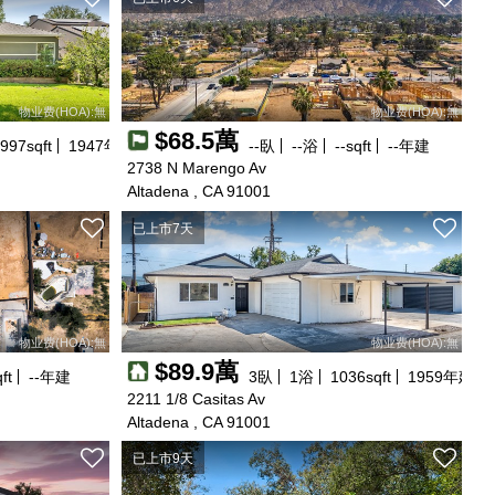
物业费(HOA):無
物业费(HOA):無
$68.5萬
997
sqft
1947
年建
--
臥
--
浴
--
sqft
--
年建
2738 N Marengo Av
Altadena , CA 91001
已上市7天
物业费(HOA):無
物业费(HOA):無
$89.9萬
ft
--
年建
3
臥
1
浴
1036
sqft
1959
年建
2211 1/8 Casitas Av
Altadena , CA 91001
已上市9天