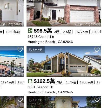
业费(HOA):$694/月
物业费(HOA):$560/月
$98.5萬
ft
1980
年建
3
臥
2.5
浴
1577
sqft
1990
年建
18743 Chapel Ln
Huntington Beach , CA 92646
已上市5天
业费(HOA):$789/月
物业费(HOA):無
$162.5萬
1174
sqft
1989
年建
3
臥
1.75
浴
1900
sqft
1979
年
3
8381 Seaport Dr.
Huntington Beach , CA 92646
已上市5天