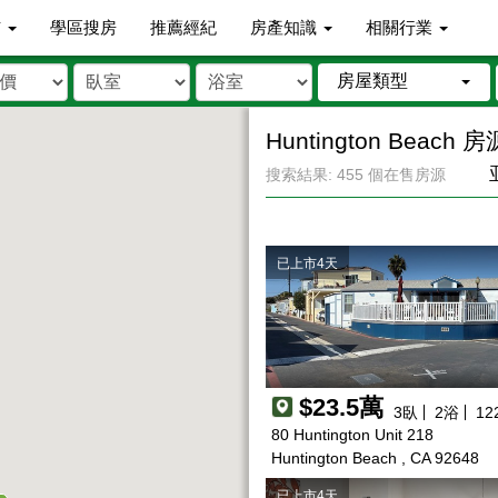
市
學區搜房
推薦經紀
房產知識
相關行業
房屋類型
Huntington Beach 房
搜索結果: 455 個在售房源
已上市4天
$23.5萬
3
臥
2
浴
12
80 Huntington Unit 218
Huntington Beach , CA 92648
已上市4天