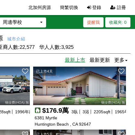
北加州房源
簡繁切換
登錄
註冊
周邊學校
提醒我
收藏夾:
0
源
城市介紹
亚裔人數:
22,577
华人人數:
3,925
最新上市
最新更新
更多
已上市4天
物业费(HOA):無
物业费(HOA):無
$176.9萬
28
sqft
1996
年建
3
臥
3
浴
2205
sqft
1965
年建
6381 Myrtle
Huntington Beach , CA 92647
已上市5天