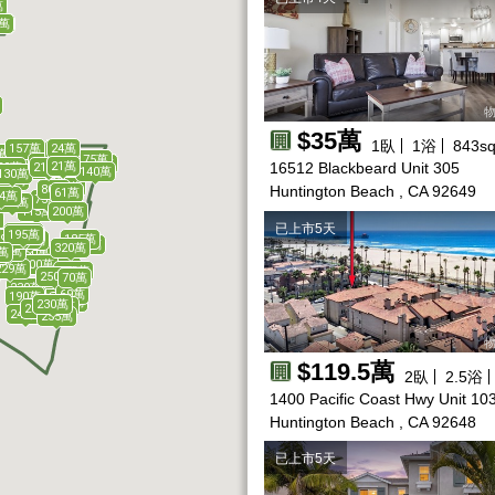
萬
5萬
5萬
物
$35萬
1
臥
1
浴
843
sq
157萬
24萬
35萬
33萬
27萬
27萬
22萬
33萬
25萬
30萬
30萬
萬
14萬
177萬
175萬
340萬
12萬
7萬
26萬
29萬
23萬
22萬
21萬
15萬
9萬
13萬
25萬
20萬
20萬
21萬
10萬
16512 Blackbeard Unit 305
17萬
214萬
30萬
200萬
140萬
130萬
150萬
54萬
80萬
Huntington Beach , CA 92649
61萬
84萬
75萬
185萬
200萬
115萬
萬
已上市5天
178萬
195萬
168萬
0萬
157萬
190萬
185萬
77萬
98萬
194萬
2萬
萬
160萬
320萬
63萬
3萬
160萬
萬
50萬
300萬
262萬
249萬
280萬
210萬
229萬
135萬
90萬
250萬
67萬
68萬
70萬
93萬
90萬
230萬
69萬
190萬
275萬
230萬
399萬
200萬
240萬
255萬
物
$119.5萬
2
臥
2.5
浴
1400 Pacific Coast Hwy Unit 10
Huntington Beach , CA 92648
已上市5天