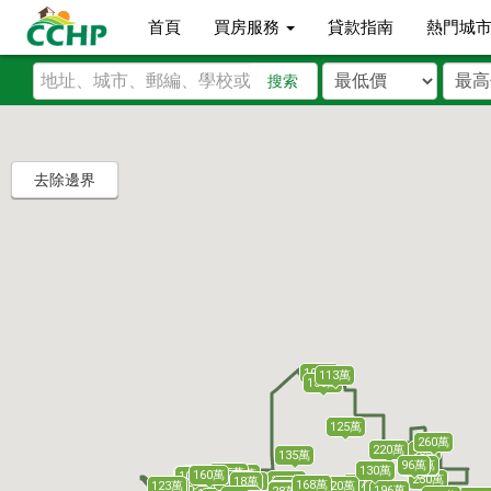
首頁
買房服務
貸款指南
熱門城
搜索
去除邊界
105萬
113萬
135萬
125萬
260萬
220萬
98萬
135萬
114萬
133萬
99萬
96萬
140萬
130萬
185萬
105萬
130萬
160萬
220萬
139萬
131萬
108萬
195萬
230萬
570萬
138萬
16萬
22萬
19萬
28萬
13萬
29萬
18萬
177萬
19萬
168萬
420萬
120萬
123萬
21萬
158萬
320萬
11萬
27萬
23萬
26萬
16萬
11萬
25萬
183萬
196萬