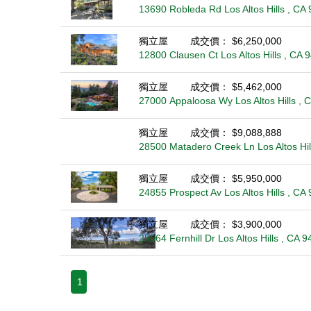
13690 Robleda Rd Los Altos Hills , CA
獨立屋
成交價： $6,250,000
12800 Clausen Ct Los Altos Hills , CA 
獨立屋
成交價： $5,462,000
27000 Appaloosa Wy Los Altos Hills , 
獨立屋
成交價： $9,088,888
28500 Matadero Creek Ln Los Altos Hil
獨立屋
成交價： $5,950,000
24855 Prospect Av Los Altos Hills , CA
獨立屋
成交價： $3,900,000
25564 Fernhill Dr Los Altos Hills , CA 
1