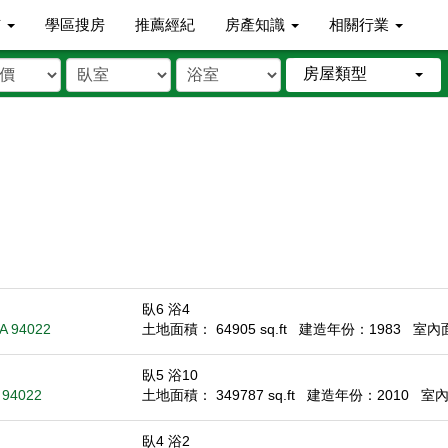
市
學區搜房
推薦經紀
房產知識
相關行業
房屋類型
臥6 浴4
CA 94022
土地面積： 64905 sq.ft
建造年份：1983
室內面積
臥5 浴10
A 94022
土地面積： 349787 sq.ft
建造年份：2010
室內面
臥4 浴2