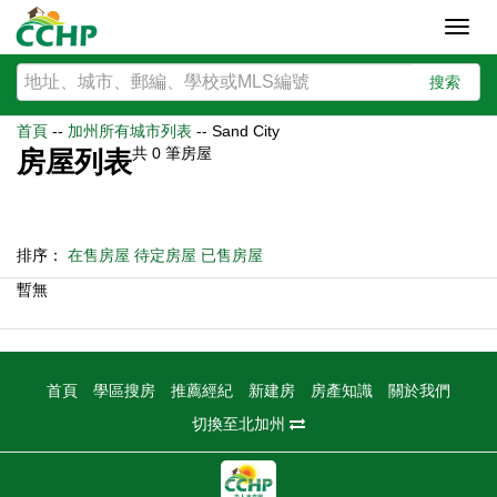
Toggl
navig
搜索
首頁
--
加州所有城市列表
--
Sand City
共
0
筆房屋
房屋列表
排序：
在售房屋
待定房屋
已售房屋
暫無
首頁
學區搜房
推薦經紀
新建房
房產知識
關於我們
切換至北加州