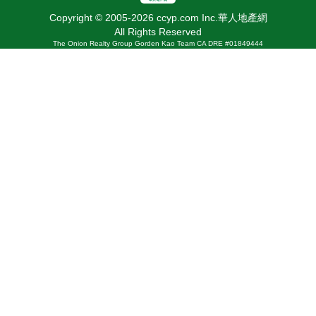
Copyright © 2005-2026 ccyp.com Inc.華人地產網
All Rights Reserved
The Onion Realty Group Gorden Kao Team CA DRE #01849444