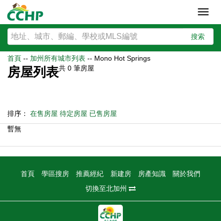
Toggl
navig
搜索
首頁
--
加州所有城市列表
--
Mono Hot Springs
共
0
筆房屋
房屋列表
排序：
在售房屋
待定房屋
已售房屋
暫無
首頁
學區搜房
推薦經紀
新建房
房產知識
關於我們
切換至北加州