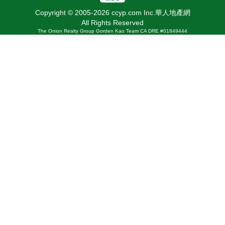
Copyright © 2005-2026 ccyp.com Inc.華人地產網
All Rights Reserved
The Onion Realty Group Gorden Kao Team CA DRE #01849444