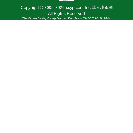
Copyright © 2005-2026 ccyp.com Inc.華人地產網
All Rights Reserved
The Onion Realty Group Gorden Kao Team CA DRE #01849444