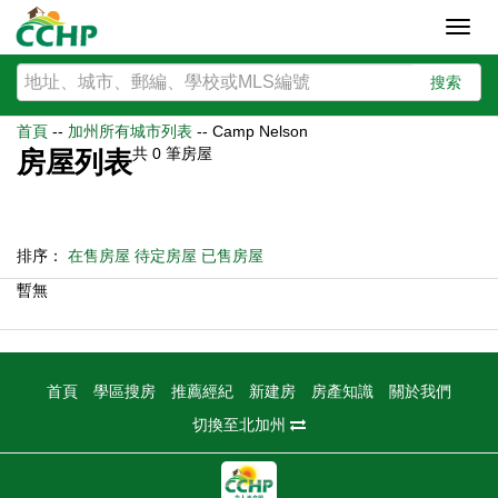
Toggl
navig
搜索
首頁
--
加州所有城市列表
--
Camp Nelson
共
0
筆房屋
房屋列表
排序：
在售房屋
待定房屋
已售房屋
暫無
首頁
學區搜房
推薦經紀
新建房
房產知識
關於我們
切換至北加州