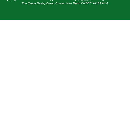
The Onion Realty Group Gorden Kao Team CA DRE #01849444