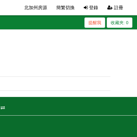
北加州房源
簡繁切換
登錄
註冊
提醒我
收藏夾:
0
州