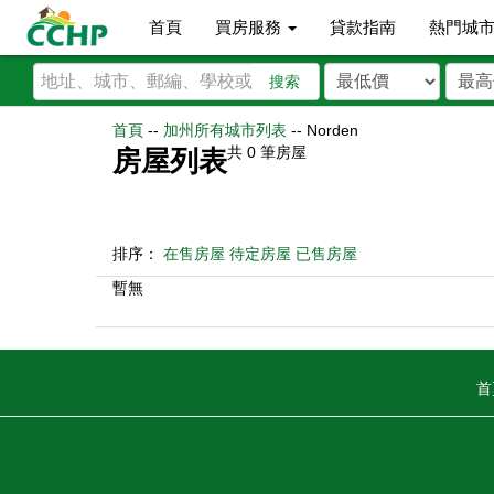
首頁
買房服務
貸款指南
熱門城
搜索
首頁
--
加州所有城市列表
--
Norden
共
0
筆房屋
房屋列表
排序：
在售房屋
待定房屋
已售房屋
暫無
首