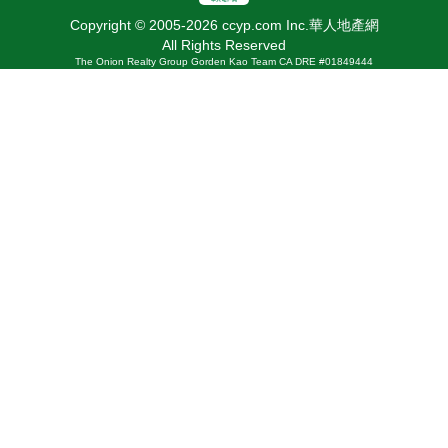
Copyright © 2005-2026 ccyp.com Inc.華人地產網
All Rights Reserved
The Onion Realty Group Gorden Kao Team CA DRE #01849444