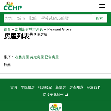
Toggl
navig
搜索
首頁
--
加州所有城市列表
--
Pleasant Grove
共
0
筆房屋
房屋列表
排序：
在售房屋
待定房屋
已售房屋
暫無
首頁
學區搜房
推薦經紀
新建房
房產知識
關於我們
切換至北加州