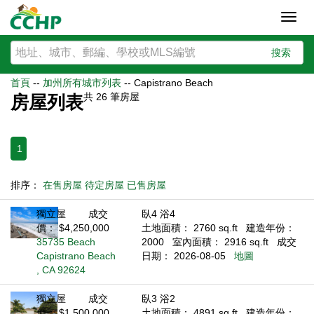
Toggl
navig
搜索
首頁
--
加州所有城市列表
--
Capistrano Beach
共
26
筆房屋
房屋列表
1
排序：
在售房屋
待定房屋
已售房屋
獨立屋
成交
臥4 浴4
價： $4,250,000
土地面積： 2760 sq.ft
建造年份：
35735 Beach
2000
室內面積： 2916 sq.ft
成交
Capistrano Beach
日期： 2026-08-05
地圖
, CA 92624
獨立屋
成交
臥3 浴2
價： $1,500,000
土地面積： 4891 sq.ft
建造年份：