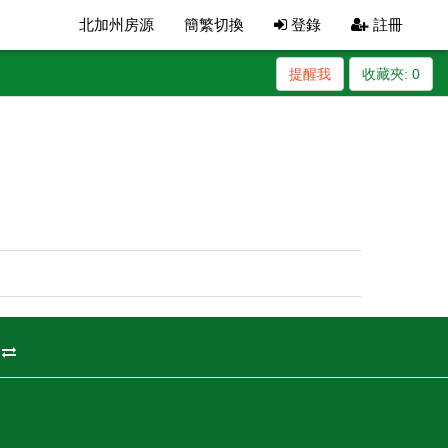
北加州房源
簡繁切換
登錄
註冊
提醒我
收藏夾:
0
州