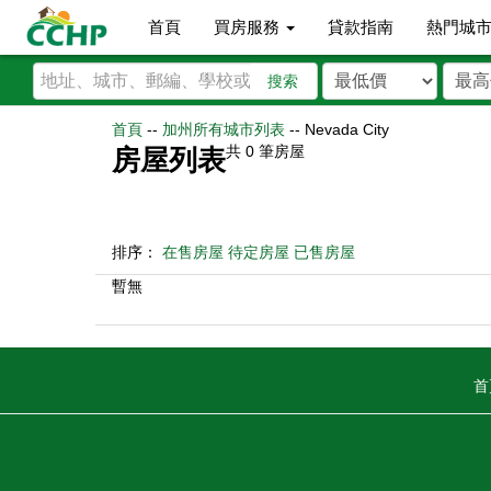
首頁
買房服務
貸款指南
熱門城
搜索
首頁
--
加州所有城市列表
--
Nevada City
共
0
筆房屋
房屋列表
排序：
在售房屋
待定房屋
已售房屋
暫無
首