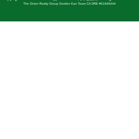
The Onion Realty Group Gorden Kao Team CA DRE #01849444