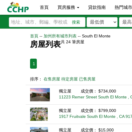
首頁
買房服務
貸款指南
熱門城
搜索
首頁
--
加州所有城市列表
--
South El Monte
共
24
筆房屋
房屋列表
1
排序：
在售房屋
待定房屋
已售房屋
獨立屋
成交價： $734,000
11223 Remer Street South El Monte ,
獨立屋
成交價： $799,000
1917 Fruitvale South El Monte , CA 91
獨立屋
成交價： $15,000