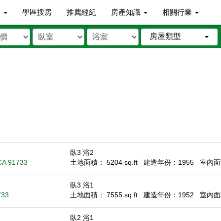
市
學區搜房
推薦經紀
房產知識
相關行業
房屋類型
臥3 浴2
 CA 91733
土地面積： 5204 sq.ft
建造年份：1955
室內面積
臥3 浴1
733
土地面積： 7555 sq.ft
建造年份：1952
室內面積
臥2 浴1