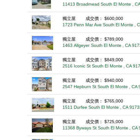
11413 Broadmead South El Monte , C
獨立屋
成交價： $600,000
1723 Penn Mar Ave South El Monte , 
獨立屋
成交價： $789,000
1463 Allgeyer South El Monte , CA 91
獨立屋
成交價： $849,000
2516 Iconic St South El Monte , CA 91
獨立屋
成交價： $940,000
2547 Hepburn St South El Monte , CA 
獨立屋
成交價： $765,000
1511 Durfee South El Monte , CA 9173
獨立屋
成交價： $725,000
11368 Byways St South El Monte , CA