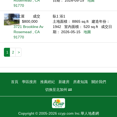
Rosemead , CA
日期： 2026-05-15
地圖
91770
獨立屋
成交
臥1 浴1
價： $800,000
土地面積： 8865 sq.ft
建造年份：
3721 Brookline Av
1942
室內面積： 520 sq.ft
成交日
Rosemead , CA
期： 2026-05-15
地圖
91770
1
2
>
首頁
學區搜房
推薦經紀
新建房
房產知識
關於我們
切換至北加州
Copyright © 2005-2026 ccyp.com Inc.華人地產網