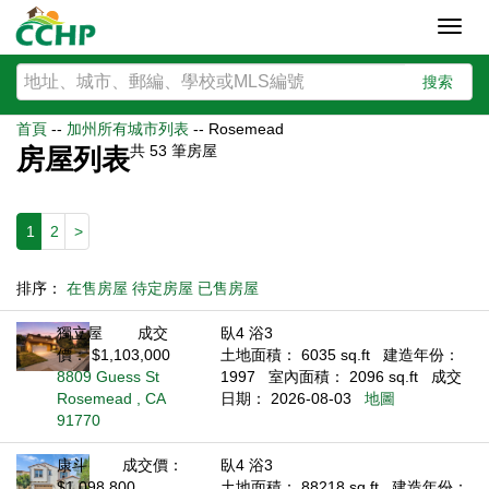
Toggl
navig
搜索
首頁
--
加州所有城市列表
--
Rosemead
共
53
筆房屋
房屋列表
1
2
>
排序：
在售房屋
待定房屋
已售房屋
獨立屋
成交
臥4 浴3
價： $1,103,000
土地面積： 6035 sq.ft
建造年份：
8809 Guess St
1997
室內面積： 2096 sq.ft
成交
Rosemead , CA
日期： 2026-08-03
地圖
91770
康斗
成交價：
臥4 浴3
$1,098,800
土地面積： 88218 sq.ft
建造年份：