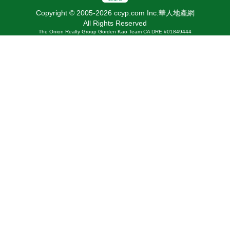
Copyright © 2005-2026 ccyp.com Inc.華人地產網
All Rights Reserved
The Onion Realty Group Gorden Kao Team CA DRE #01849444