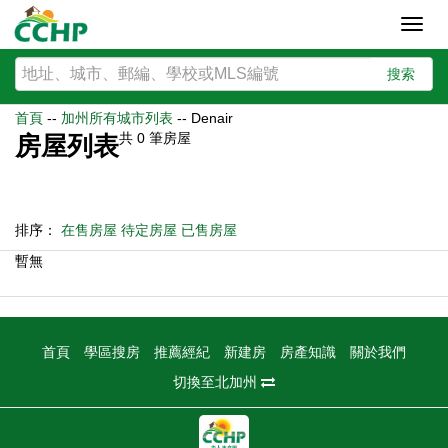
Toggl
navig
搜索
首頁
--
加州所有城市列表
--
Denair
共
0
筆房屋
房屋列表
排序：
在售房屋
待定房屋
已售房屋
暫無
首頁
學區搜房
推薦經紀
新建房
房產知識
關於我們
切換至北加州