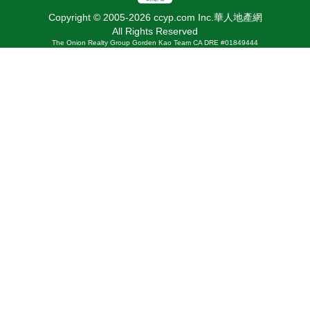
Copyright © 2005-2026 ccyp.com Inc.華人地產網
All Rights Reserved
The Onion Realty Group Gorden Kao Team CA DRE #01849444