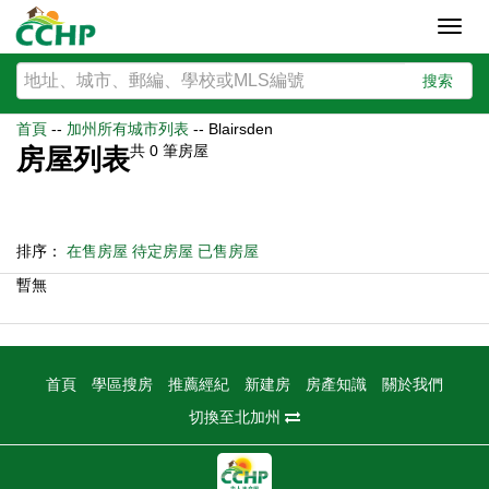
Toggl
navig
搜索
首頁
--
加州所有城市列表
--
Blairsden
共
0
筆房屋
房屋列表
排序：
在售房屋
待定房屋
已售房屋
暫無
首頁
學區搜房
推薦經紀
新建房
房產知識
關於我們
切換至北加州