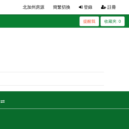
北加州房源
簡繁切換
登錄
註冊
提醒我
收藏夾:
0
州