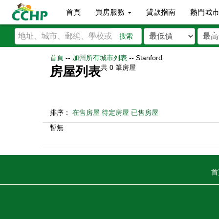
首頁
買房服務
貸款指南
熱門城
搜索
首頁
--
加州所有城市列表
--
Stanford
共
0
筆房屋
房屋列表
排序：
在售房屋
待定房屋
已售房屋
暫無
首