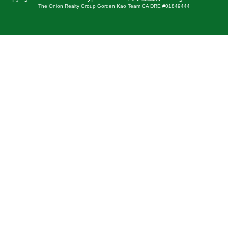
The Onion Realty Group Gorden Kao Team CA DRE #01849444