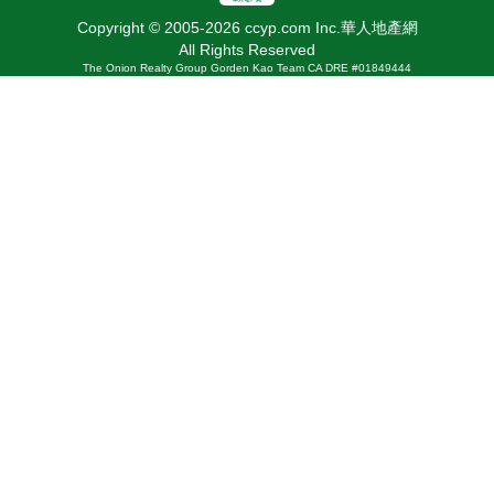
Copyright © 2005-2026 ccyp.com Inc.華人地產網
All Rights Reserved
The Onion Realty Group Gorden Kao Team CA DRE #01849444