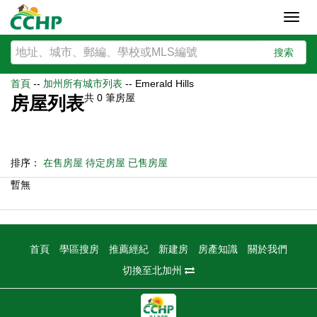
Toggl
navig
搜索
首頁
--
加州所有城市列表
--
Emerald Hills
共
0
筆房屋
房屋列表
排序：
在售房屋
待定房屋
已售房屋
暫無
首頁
學區搜房
推薦經紀
新建房
房產知識
關於我們
切換至北加州