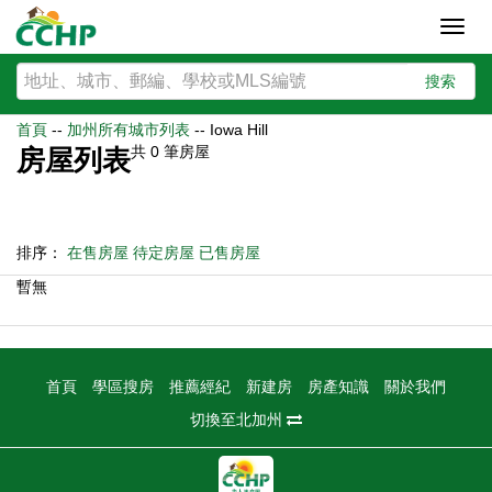
Toggl
navig
搜索
首頁
--
加州所有城市列表
--
Iowa Hill
共
0
筆房屋
房屋列表
排序：
在售房屋
待定房屋
已售房屋
暫無
首頁
學區搜房
推薦經紀
新建房
房產知識
關於我們
切換至北加州