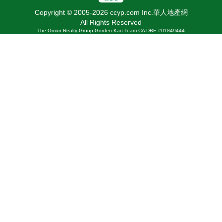
Copyright © 2005-2026 ccyp.com Inc.華人地產網
All Rights Reserved
The Onion Realty Group Gorden Kao Team CA DRE #01849444