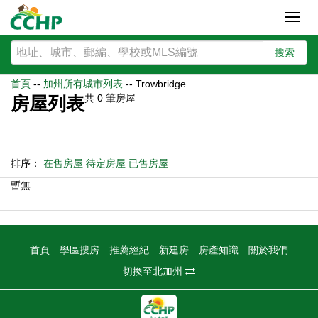
Toggl
navig
搜索
首頁
--
加州所有城市列表
--
Trowbridge
共
0
筆房屋
房屋列表
排序：
在售房屋
待定房屋
已售房屋
暫無
首頁
學區搜房
推薦經紀
新建房
房產知識
關於我們
切換至北加州