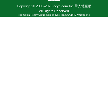
Copyright © 2005-2026 ccyp.com Inc.華人地產網
All Rights Reserved
The Onion Realty Group Gorden Kao Team CA DRE #01849444