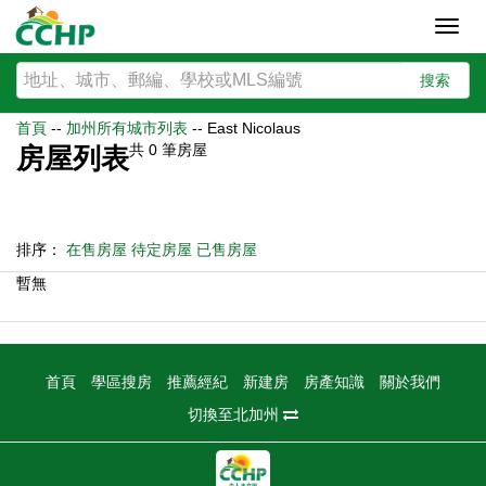
Toggl
navig
搜索
首頁
--
加州所有城市列表
--
East Nicolaus
共
0
筆房屋
房屋列表
排序：
在售房屋
待定房屋
已售房屋
暫無
首頁
學區搜房
推薦經紀
新建房
房產知識
關於我們
切換至北加州