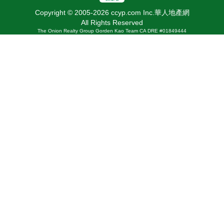
Copyright © 2005-2026 ccyp.com Inc.華人地產網
All Rights Reserved
The Onion Realty Group Gorden Kao Team CA DRE #01849444