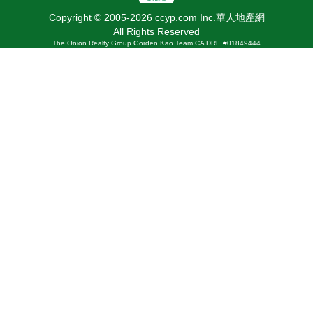
Copyright © 2005-2026 ccyp.com Inc.華人地產網
All Rights Reserved
The Onion Realty Group Gorden Kao Team CA DRE #01849444