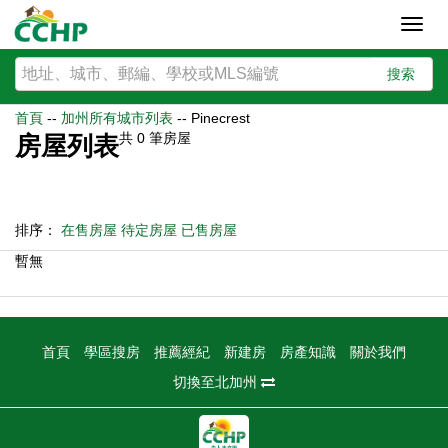
Toggl
navig
搜索
首頁
--
加州所有城市列表
--
Pinecrest
共
0
筆房屋
房屋列表
排序：
在售房屋
待定房屋
已售房屋
暫無
首頁
學區搜房
推薦經紀
新建房
房產知識
關於我們
切換至北加州