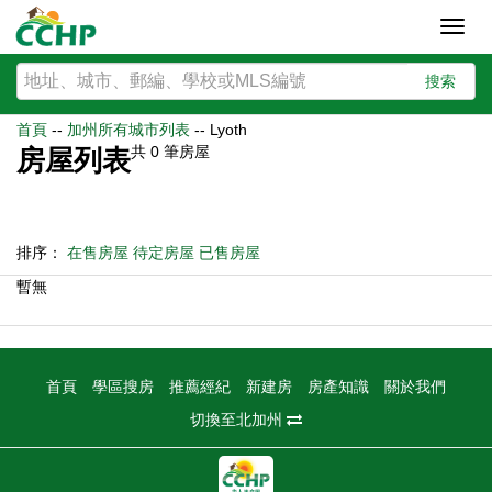
Toggl
navig
搜索
首頁
--
加州所有城市列表
--
Lyoth
共
0
筆房屋
房屋列表
排序：
在售房屋
待定房屋
已售房屋
暫無
首頁
學區搜房
推薦經紀
新建房
房產知識
關於我們
切換至北加州