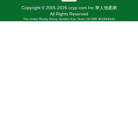
Copyright © 2005-2026 ccyp.com Inc.華人地產網
All Rights Reserved
The Onion Realty Group Gorden Kao Team CA DRE #01849444