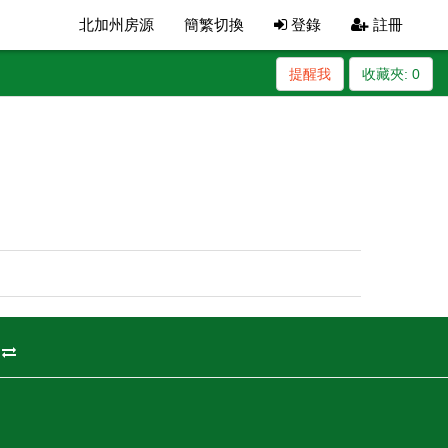
北加州房源
簡繁切換
登錄
註冊
提醒我
收藏夾:
0
州