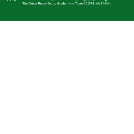
The Onion Realty Group Gorden Kao Team CA DRE #01849444