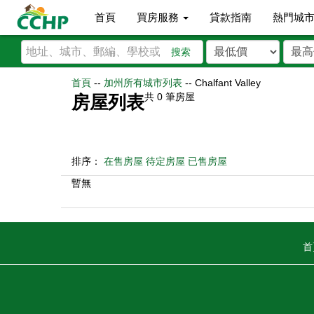
首頁
買房服務
貸款指南
熱門城
搜索
首頁
--
加州所有城市列表
--
Chalfant Valley
共
0
筆房屋
房屋列表
排序：
在售房屋
待定房屋
已售房屋
暫無
首