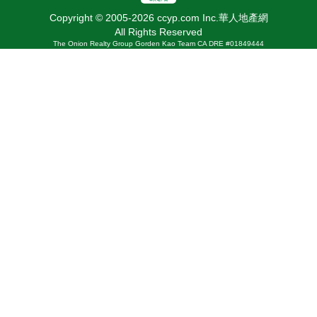
Copyright © 2005-2026 ccyp.com Inc.華人地產網
All Rights Reserved
The Onion Realty Group Gorden Kao Team CA DRE #01849444