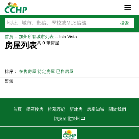
Toggl
navig
搜索
首頁
--
加州所有城市列表
--
Isla Vista
共
0
筆房屋
房屋列表
排序：
在售房屋
待定房屋
已售房屋
暫無
首頁
學區搜房
推薦經紀
新建房
房產知識
關於我們
切換至北加州