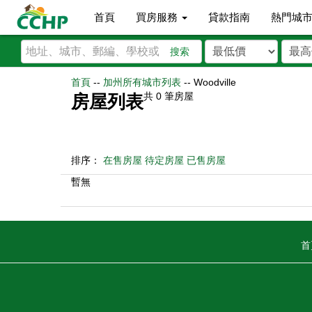
首頁
買房服務
貸款指南
熱門城
搜索
首頁
--
加州所有城市列表
--
Woodville
共
0
筆房屋
房屋列表
排序：
在售房屋
待定房屋
已售房屋
暫無
首