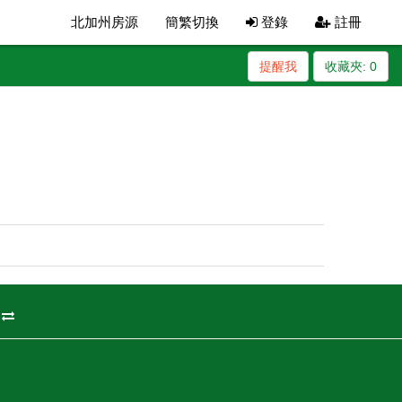
北加州房源
簡繁切換
登錄
註冊
提醒我
收藏夾:
0
州