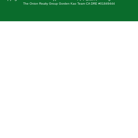
The Onion Realty Group Gorden Kao Team CA DRE #01849444