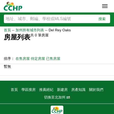
Toggl
navig
搜索
首頁
--
加州所有城市列表
--
Del Rey Oaks
共
0
筆房屋
房屋列表
排序：
在售房屋
待定房屋
已售房屋
暫無
首頁
學區搜房
推薦經紀
新建房
房產知識
關於我們
切換至北加州