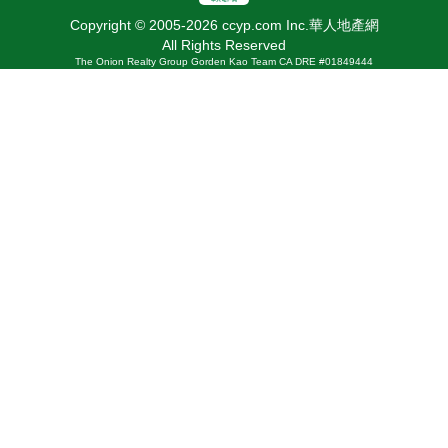
Copyright © 2005-2026 ccyp.com Inc.華人地產網
All Rights Reserved
The Onion Realty Group Gorden Kao Team CA DRE #01849444