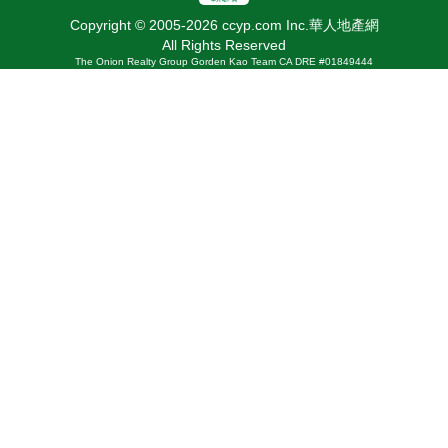
Copyright © 2005-2026 ccyp.com Inc.華人地產網
All Rights Reserved
The Onion Realty Group Gorden Kao Team CA DRE #01849444