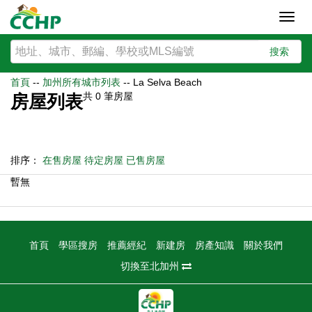
Toggl
navig
搜索
首頁
--
加州所有城市列表
--
La Selva Beach
共
0
筆房屋
房屋列表
排序：
在售房屋
待定房屋
已售房屋
暫無
首頁
學區搜房
推薦經紀
新建房
房產知識
關於我們
切換至北加州